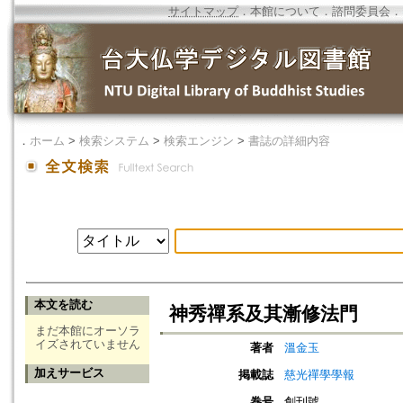
サイトマップ
．
本館について
．
諮問委員会
．
．
ホーム
>
検索システム
>
検索エンジン
>
書誌の詳細内容
本文を読む
神秀禪系及其漸修法門
まだ本館にオーソラ
イズされていません
著者
溫金玉
加えサービス
掲載誌
慈光禪學學報
巻号
創刊號