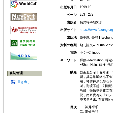
1999.10
出版年月日
253 - 272
ページ
出版者
慈光禪學研究所
https://www.fozang.or
出版サイト
出版地
臺中縣, 臺灣 [Taichung h
資料の種類
期刊論文=Journal Artic
言語
中文=Chinese
キーワード
禪修=Meditation; 禪定=C
=Shen-Hsiu; 修行; 佛性
抄録
自南北分宗千餘年來，
書誌管理
調，其思維脈絡亦不似
用，神秀禪系以妄心不
書き出し
滅，對境不起，則發明
漸修，頓悟祇是建立在漸
便，南宗實為向上功夫
學者無所乘. 在實際的
目次
一. 神秀禪系
二. 漸修法門