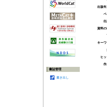
出版年
ペ
出
資料の
キーワ
ヒッ
作
書誌管理
書き出し