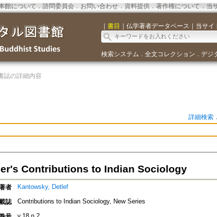
本館について
．
諮問委員会
．
お問い合わせ
．
資料提供
．
著作権について
．
当
｜
書目
｜
仏学著者データベース
｜
当サイ
検索システム
全文コレクション
デジ
．
．
書誌の詳細内容
詳細検索
r's Contributions to Indian Sociology
Kantowsky, Detlef
著者
Contributions to Indian Sociology, New Series
載誌
v.18 n.2
巻号