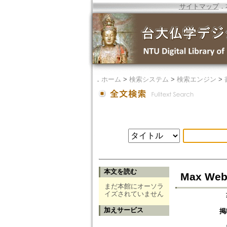
サイトマップ
．
．
ホーム
>
検索システム
>
検索エンジン
>
本文を読む
Max Webe
まだ本館にオーソラ
イズされていません
加えサービス
掲