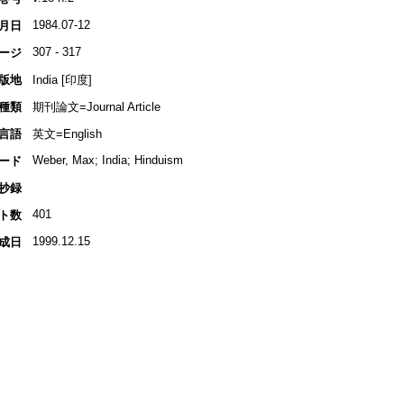
1984.07-12
月日
307 - 317
ージ
版地
India [印度]
種類
期刊論文=Journal Article
言語
英文=English
Weber, Max; India; Hinduism
ード
抄録
401
ト数
1999.12.15
成日