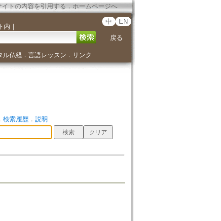
サイトの内容を引用する
．
ホームページへ
中
EN
ト内
｜
戻る
タル仏経
言語レッスン
リンク
．
．
．
検索履歴
．
説明