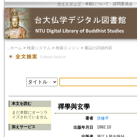
サイトマップ
．
本館について
．
諮問委員会
．
．
ホーム
>
検索システム
>
検索エンジン
>
書誌の詳細内容
本文を読む
禪學與玄學
まだ本館にオーソラ
イズされていません
著者
洪修平
加えサービス
1992.10
出版年月日
出版者
浙江人民出版社