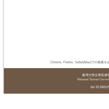
Chrome, Firefox, Safari(
臺灣大學
文學院佛
National Taiwan Universi
doi:10.6681