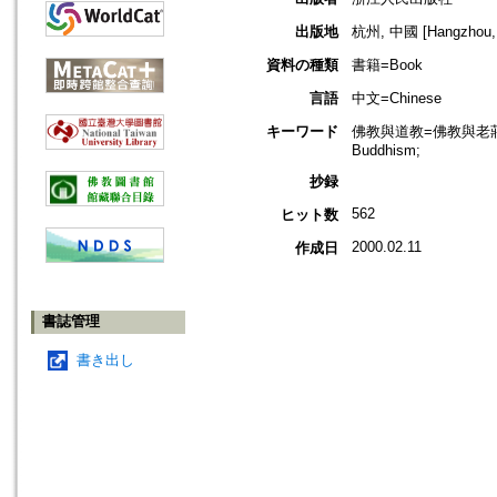
出版地
杭州, 中國 [Hangzhou, 
資料の種類
書籍=Book
言語
中文=Chinese
キーワード
佛教與道教=佛教與老莊=Budd
Buddhism;
抄録
562
ヒット数
2000.02.11
作成日
書誌管理
書き出し