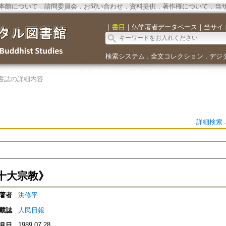
本館について
．
諮問委員会
．
お問い合わせ
．
資料提供
．
著作権について
．
当
｜
書目
｜
仏学著者データベース
｜
当サイ
検索システム
全文コレクション
デジ
．
．
書誌の詳細内容
詳細検索
十大宗教》
著者
洪修平
載誌
人民日報
1989.07.28
月日