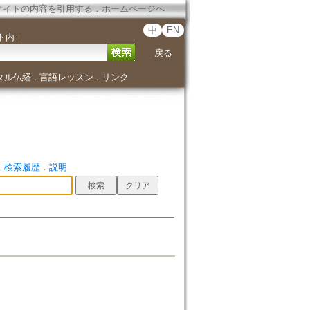
サイトの内容を引用する
．
ホームページへ
中
EN
ト内
｜
戻る
タル仏経
言語レッスン
リンク
．
．
．
検索履歴
．
説明