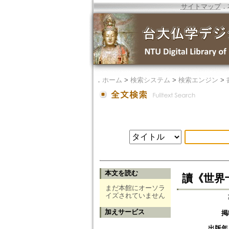
サイトマップ
．
．
ホーム
>
検索システム
>
検索エンジン
>
本文を読む
讀《世界
まだ本館にオーソラ
イズされていません
加えサービス
掲
出版年