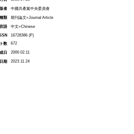
版者
中國共產黨中央委員會
種類
期刊論文=Journal Article
言語
中文=Chinese
ISSN
16728386 (P)
672
ト数
2000.02.11
成日
2023.11.24
日期