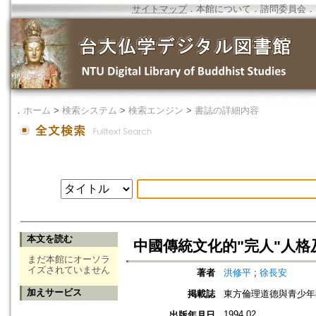
サイトマップ
．
本館について
．
諮問委員会
．
．
ホーム
>
検索システム
>
検索エンジン
>
書誌の詳細内容
本文を読む
中國傳統文化的"完人"人格
まだ本館にオーソラ
イズされていません
著者
洪修平
;
徐長安
加えサービス
掲載誌
東方倫理道德與青少年
1994.02
出版年月日