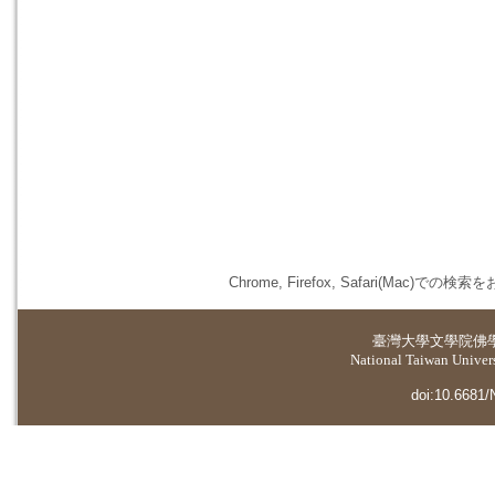
Chrome, Firefox, Safari(
臺灣大學
文學院佛
National Taiwan Universi
doi:10.6681