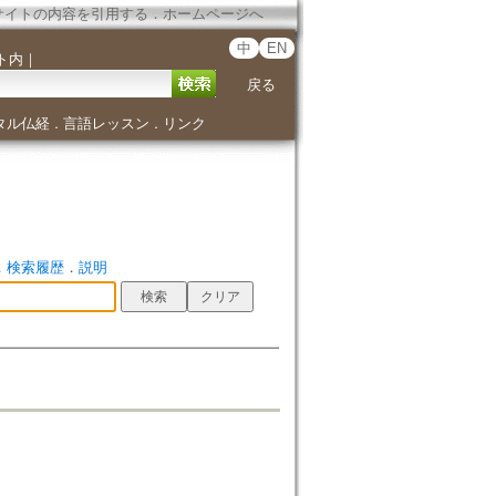
サイトの内容を引用する
．
ホームページへ
中
EN
ト内
｜
戻る
タル仏経
言語レッスン
リンク
．
．
．
検索履歴
．
説明