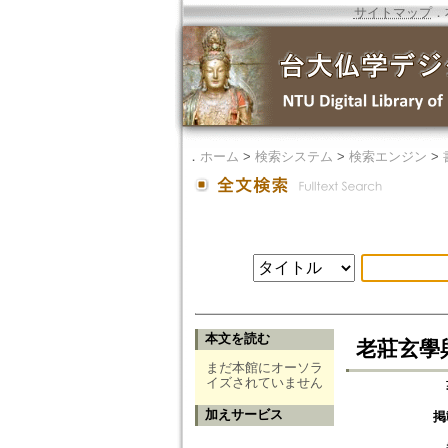
サイトマップ
．
．
ホーム
>
検索システム
>
検索エンジン
>
本文を読む
老莊玄學
まだ本館にオーソラ
イズされていません
加えサービス
掲