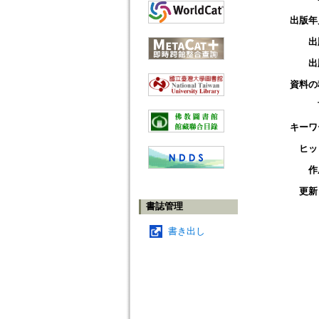
出版年
出
出
資料の
キーワ
ヒッ
作
更新
書誌管理
書き出し