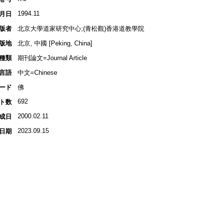
1994.11
月日
版者
北京大學道家研究中心;(青松觀)香港道教學院
版地
北京, 中國 [Peking, China]
種類
期刊論文=Journal Article
言語
中文=Chinese
ード
佛
692
ト数
2000.02.11
成日
2023.09.15
日期