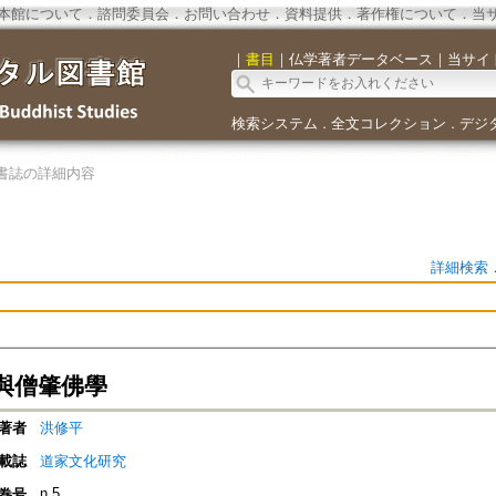
本館について
．
諮問委員会
．
お問い合わせ
．
資料提供
．
著作権について
．
当
｜
書目
｜
仏学著者データベース
｜
当サイ
検索システム
全文コレクション
デジ
．
．
書誌の詳細内容
詳細検索
與僧肇佛學
著者
洪修平
載誌
道家文化研究
n.5
巻号