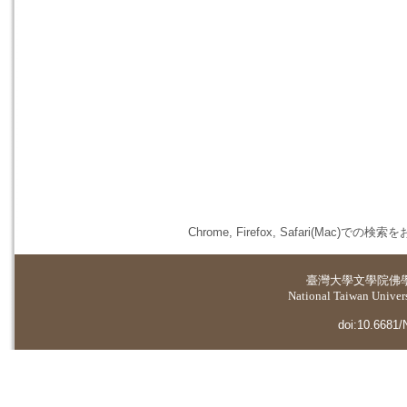
Chrome, Firefox, Safari(
臺灣大學
文學院佛
National Taiwan Universi
doi:10.6681