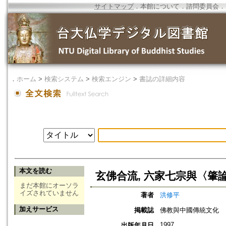
サイトマップ
．
本館について
．
諮問委員会
．
．
ホーム
>
検索システム
>
検索エンジン
>
書誌の詳細内容
本文を読む
玄佛合流, 六家七宗與〈肇
まだ本館にオーソラ
イズされていません
著者
洪修平
加えサービス
掲載誌
佛教與中國傳統文化
1997
出版年月日