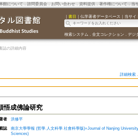
本館について
．
諮問委員会
．
お問い合わせ
．
資料提供
．
著作権について
．
当
｜
書目
｜
仏学著者データベース
｜
当サイ
検索システム
全文コレクション
デジ
．
．
書誌の詳細内容
詳細検索
頓悟成佛論研究
著者
洪修平
載誌
南京大學學報 (哲學.人文科學.社會科學版)=Journal of Nanjing University (Phi
Sciences)