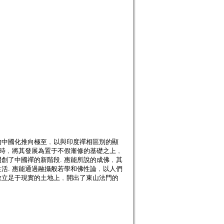
的中國化推向極至﹐以與印度禪相區別的顯
同時﹐將其發展為置于不假漸修的基礎之上﹐
創了中國禪的新階段. 惠能所說的成佛﹐其
活. 惠能通過融攝般若學和佛性論﹐以人們
教立足于現實的土地上﹐開出了東山法門的