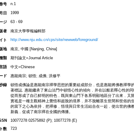
n.1
巻号
1999
月日
63 - 69
ージ
版者
南京大學學報編輯部
http://www.nju.edu.cn/cps/site/newweb/foreground/
イト
版地
南京, 中國 [Nanjing, China]
種類
期刊論文=Journal Article
言語
中文=Chinese
ード
惠能南宗; 頓悟; 成佛; 洪修平
抄録
頓悟成佛論是惠能南宗禪學思想的重要組成部分﹐也是惠能將佛教禪學
著標誌. 惠能繼承了東山法門中頓悟心性的傾向﹐并在以般若釋心性的
從而形成了自己鮮明的特色﹐既與東山門下各系明顯地區分了出來﹐又開
實祗是一種主觀精神上覺悟和超脫的境界﹐并不脫離眾生世間和世俗的生
的當下之心為依持﹐把禪修﹑悟境與日常生活結合在一起﹐使出世的佛
新義﹐促成了南宗禪在全國的傳播。
SSN
10077278 02575892 (P); 10077278 (E)
723
ト数