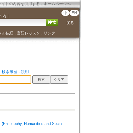
サイトの内容を引用する
．
ホームページへ
中
EN
ト内
｜
戻る
タル仏経
言語レッスン
リンク
．
．
．
検索履歴
．
説明
losophy, Humanities and Social