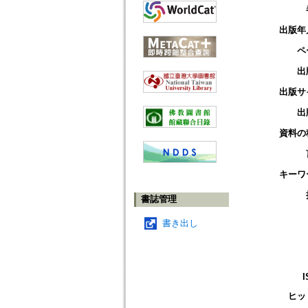
出版年
ペ
出
出版サ
出
資料の
キーワ
書誌管理
書き出し
I
ヒッ