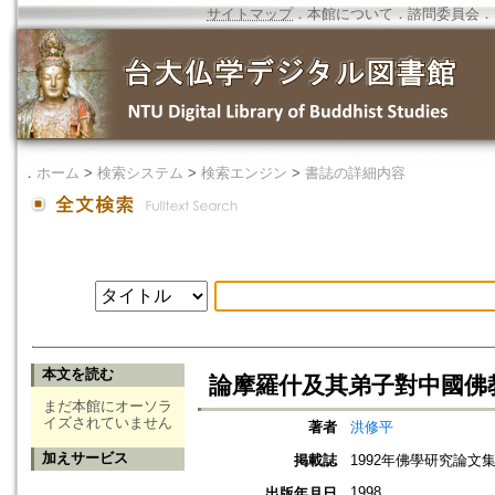
サイトマップ
．
本館について
．
諮問委員会
．
．
ホーム
>
検索システム
>
検索エンジン
>
書誌の詳細内容
本文を読む
論摩羅什及其弟子對中國佛
まだ本館にオーソラ
イズされていません
著者
洪修平
加えサービス
掲載誌
1992年佛學研究論文集
1998
出版年月日