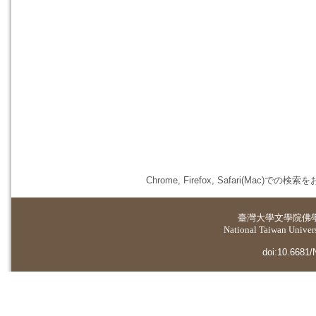
Chrome, Firefox, Safari(
臺灣大學
文學院佛
National Taiwan Universi
doi:10.6681