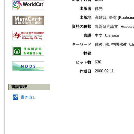
出版者
佛光
出版地
高雄縣, 臺灣 [Kaohsiung
資料の種類
專題研究論文=Research
言語
中文=Chinese
キーワード
佛教; 佛; 中國佛教=Chin
抄録
636
ヒット数
2000.02.11
作成日
書誌管理
書き出し