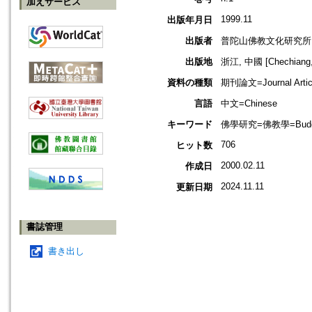
加えサービス
1999.11
出版年月日
出版者
普陀山佛教文化研究所
出版地
浙江, 中國 [Chechiang,
資料の種類
期刊論文=Journal Artic
言語
中文=Chinese
キーワード
佛學研究=佛教學=Buddhis
706
ヒット数
2000.02.11
作成日
2024.11.11
更新日期
書誌管理
書き出し