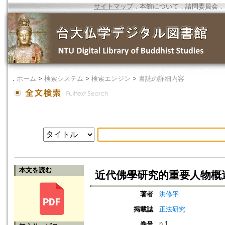
サイトマップ
．
本館について
．
諮問委員会
．
．
ホーム
>
検索システム
>
検索エンジン
>
書誌の詳細内容
本文を読む
近代佛學研究的重要人物概
著者
洪修平
掲載誌
正法研究
n.1
巻号