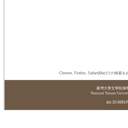
Chrome, Firefox, Safari(
臺灣大學
文學院佛
National Taiwan Universi
doi:10.6681