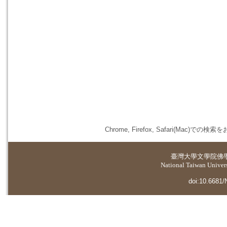
Chrome, Firefox, Safari(
臺灣大學
文學院佛
National Taiwan Universi
doi:10.6681