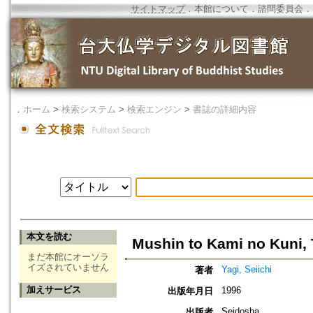
サイトマップ
．
本館について
．
諮問委員会
．
．
ホーム
>
検索システム
>
検索エンジン
>
書誌の詳細内容
本文を読む
Mushin to Kami no Kuni, 
まだ本館にオーソラ
イズされていません
Yagi, Seiichi
著者
加えサービス
1996
出版年月日
Seidosha
出版者