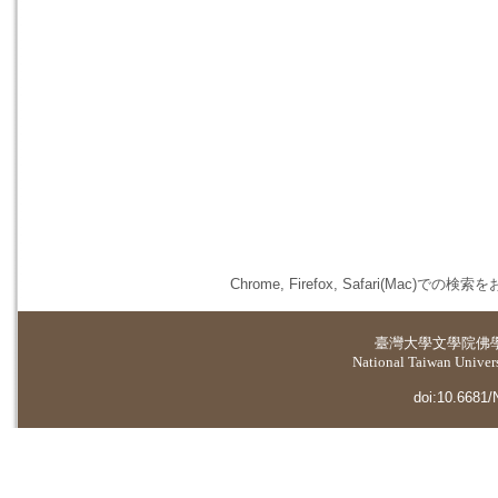
Chrome, Firefox, Safari(
臺灣大學
文學院佛
National Taiwan Universi
doi:10.6681