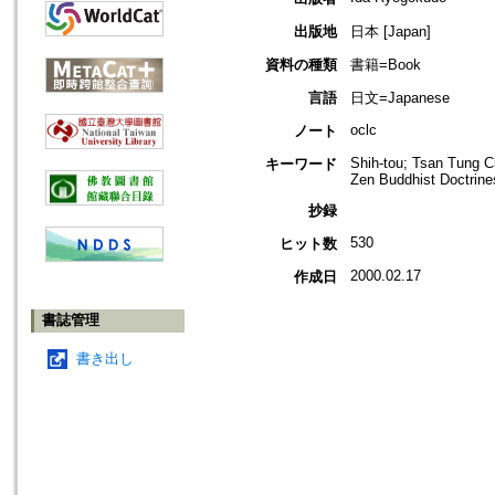
出版地
日本 [Japan]
資料の種類
書籍=Book
言語
日文=Japanese
oclc
ノート
Shih-tou; Tsan Tung Ch
キーワード
Zen Buddhist Doctrine
抄録
530
ヒット数
2000.02.17
作成日
書誌管理
書き出し