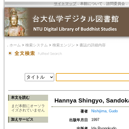
サイトマップ
．
本館について
．
諮問委員会
．
．
ホーム
>
検索システム
>
検索エンジン
>
書誌の詳細内容
本文を読む
Hannya Shingyo, Sandoka
まだ本館にオーソラ
イズされていません
Nishijima, Gudo
著者
加えサービス
1997
出版年月日
Ida Ryogokudo
出版者