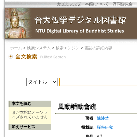
サイトマップ
．
本館について
．
諮問委員会
．
．
ホーム
>
検索システム
>
検索エンジン
>
書誌の詳細内容
本文を読む
風動幡動會疏
まだ本館にオーソラ
イズされていません
著者
陳沛然
加えサービス
掲載誌
禪學研究
v.3
巻号