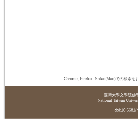
Chrome, Firefox, Safari(
臺灣大學
文學院佛
National Taiwan Universi
doi:10.6681