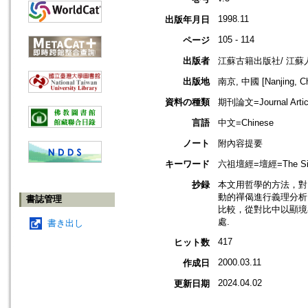
1998.11
出版年月日
105 - 114
ページ
出版者
江蘇古籍出版社/ 江蘇
出版地
南京, 中國 [Nanjing, Ch
資料の種類
期刊論文=Journal Artic
言語
中文=Chinese
ノート
附內容提要
キーワード
六祖壇經=壇經=The Sixth 
抄録
本文用哲學的方法，對
動的禪偈進行義理分析
書誌管理
比較，從對比中以顯境
處.
書き出し
417
ヒット数
2000.03.11
作成日
2024.04.02
更新日期