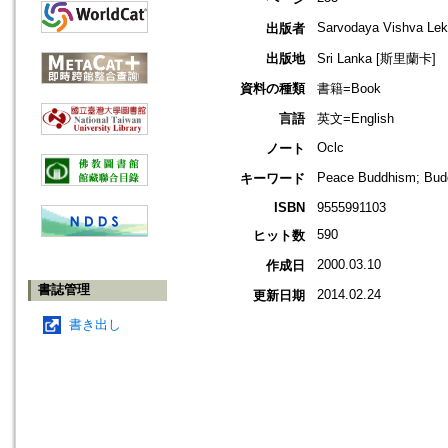
Sarvodaya Vishva Lek
出版者
出版地
Sri Lanka [斯里蘭卡]
資料の種類
書籍=Book
言語
英文=English
Oclc
ノート
Peace Buddhism; Budd
キーワード
ISBN
9555991103
590
ヒット数
2000.03.10
作成日
書誌管理
2014.02.24
更新日期
書き出し