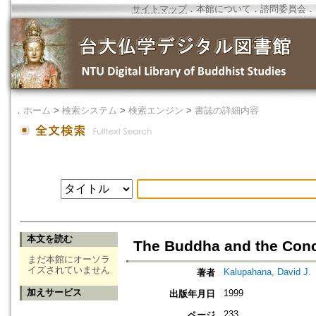
サイトマップ
．
本館について
．
諮問委員会
．
．
ホーム
>
検索システム
>
検索エンジン
>
書誌の詳細内容
本文を読む
The Buddha and the Conc
まだ本館にオーソラ
イズされていません
Kalupahana, David J.
著者
加えサービス
1999
出版年月日
233
ページ