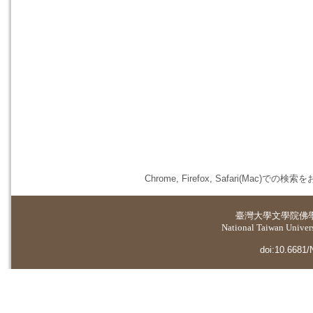
Chrome, Firefox, Safari(
臺灣大學
文學院佛
National Taiwan Universi
doi:10.6681