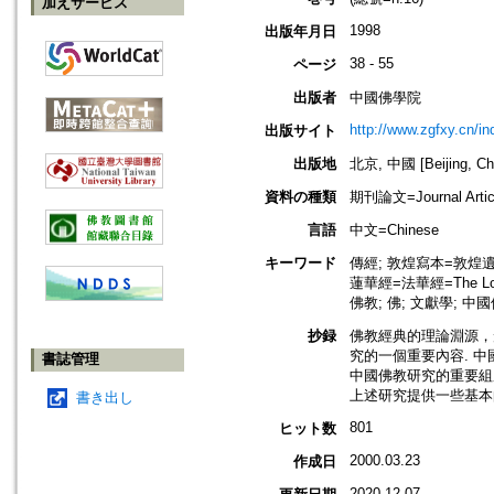
加えサービス
1998
出版年月日
38 - 55
ページ
出版者
中國佛學院
http://www.zgfxy.cn/i
出版サイト
出版地
北京, 中國 [Beijing, Ch
資料の種類
期刊論文=Journal Artic
言語
中文=Chinese
キーワード
傳經; 敦煌寫本=敦煌遺書=敦
蓮華經=法華經=The Lotus
佛教; 佛; 文獻學; 中國佛
抄録
佛教經典的理論淵源，
究的一個重要內容. 
書誌管理
中國佛教研究的重要組
上述研究提供一些基本
書き出し
801
ヒット数
2000.03.23
作成日
2020.12.07