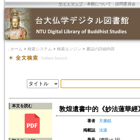
サイトマップ
．
本館について
．
諮問委員会
．
．
ホーム
>
検索システム
>
検索エンジン
>
書誌の詳細内容
本文を読む
敦煌遺書中的《妙法蓮華經
著者
方廣錩
掲載誌
法源
巻号
(總號=n.16)