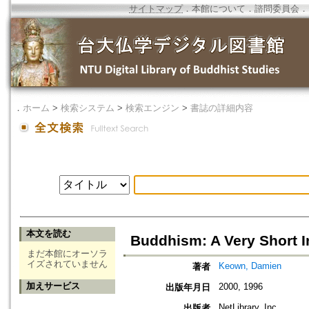
サイトマップ
．
本館について
．
諮問委員会
．
．
ホーム
>
検索システム
>
検索エンジン
>
書誌の詳細内容
本文を読む
Buddhism: A Very Short I
まだ本館にオーソラ
イズされていません
Keown, Damien
著者
加えサービス
2000, 1996
出版年月日
NetLibrary, Inc.
出版者