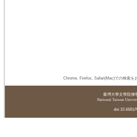
Chrome, Firefox, Safari(
臺灣大學
文學院佛
National Taiwan Universi
doi:10.6681