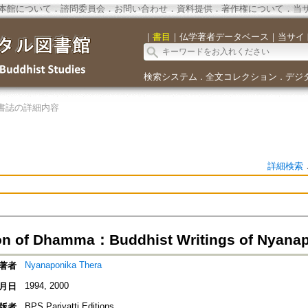
本館について
．
諮問委員会
．
お問い合わせ
．
資料提供
．
著作権について
．
当
｜
書目
｜
仏学著者データベース
｜
当サイ
検索システム
全文コレクション
デジ
．
．
書誌の詳細内容
詳細検索
on of Dhamma：Buddhist Writings of Nyanap
Nyanaponika Thera
著者
1994, 2000
月日
BPS Pariyatti Editions
版者