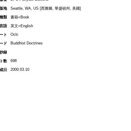
版地
Seattle, WA, US [西雅圖, 華盛頓州, 美國]
種類
書籍=Book
言語
英文=English
Oclc
ート
Buddhist Doctrines
ード
抄録
698
ト数
2000.03.10
成日