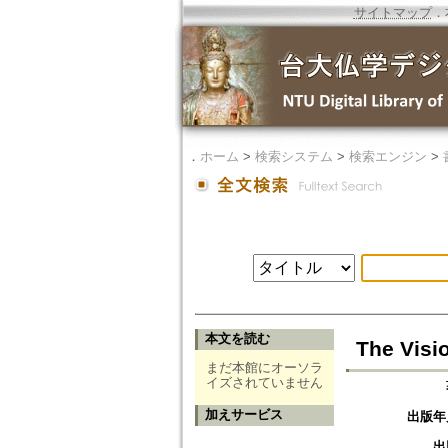
サイトマップ
．
．
ホーム
>
検索システム
>
検索エンジン
>
本文を読む
The Visi
まだ本館にオーソラ
イズされていません
加えサービス
出版年
出