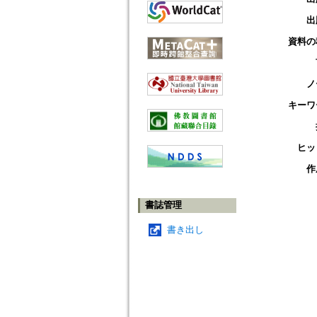
出
資料の
ノ
キーワ
ヒッ
作
書誌管理
書き出し