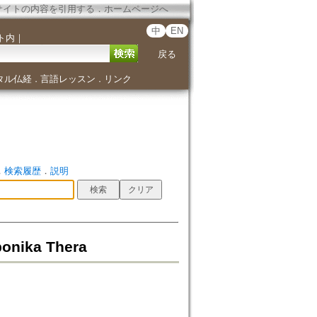
サイトの内容を引用する
．
ホームページへ
中
EN
ト内
｜
戻る
タル仏経
言語レッスン
リンク
．
．
．
検索履歴
．
説明
onika Thera