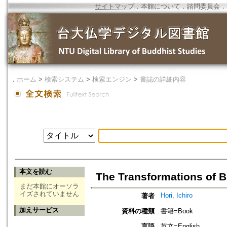
サイトマップ
．
本館について
．
諮問委員会
．
．
ホーム
>
検索システム
>
検索エンジン
>
書誌の詳細内容
本文を読む
The Transformations of 
まだ本館にオーソラ
イズされていません
Hori, Ichiro
著者
加えサービス
資料の種類
書籍=Book
言語
英文=English