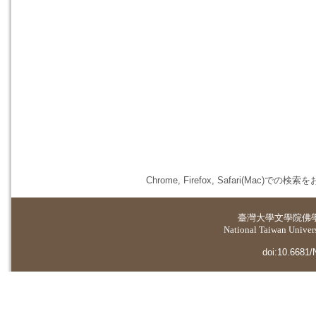
Chrome, Firefox, Safari(
臺灣大學
文學院佛
National Taiwan Universi
doi:10.6681