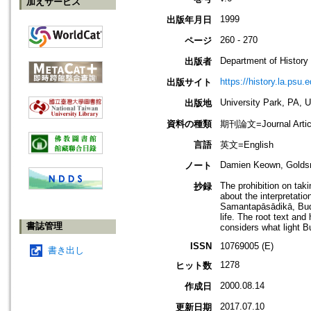
加えサービス
1999
出版年月日
260 - 270
ページ
Department of History
出版者
https://history.la.psu.e
出版サイト
University Park, PA, 
出版地
資料の種類
期刊論文=Journal Artic
言語
英文=English
Damien Keown, Goldsm
ノート
The prohibition on taki
抄録
about the interpretatio
Samantapāsādikā, Buddh
life. The root text an
書誌管理
considers what light B
ISSN
10769005 (E)
書き出し
1278
ヒット数
2000.08.14
作成日
2017.07.10
更新日期