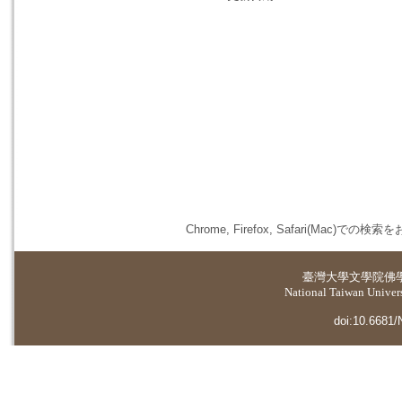
Chrome, Firefox, Safari(
臺灣大學
文學院佛
National Taiwan Universi
doi:10.6681