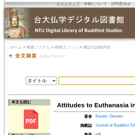
サイトマップ
．
本館について
．
諮問委員会
．
．
ホーム
>
検索システム
>
検索エンジン
>
書誌の詳細内容
本文を読む
Attitudes to Euthanasia 
Keown, Damien
著者
Journal of Buddhist Et
掲載誌
v.6
巻号