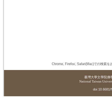
Chrome, Firefox, Safari(
臺灣大學
文學院佛
National Taiwan Universi
doi:10.6681