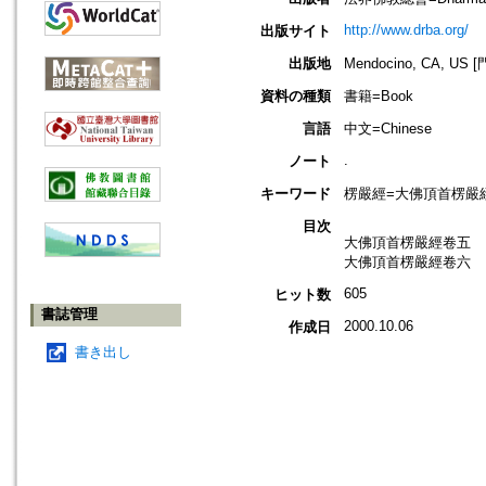
http://www.drba.org/
出版サイト
出版地
Mendocino, CA, 
資料の種類
書籍=Book
言語
中文=Chinese
.
ノート
キーワード
楞嚴經=大佛頂首楞嚴經=Shur
目次
大佛頂首楞嚴經卷五
大佛頂首楞嚴經卷六
605
ヒット数
書誌管理
2000.10.06
作成日
書き出し