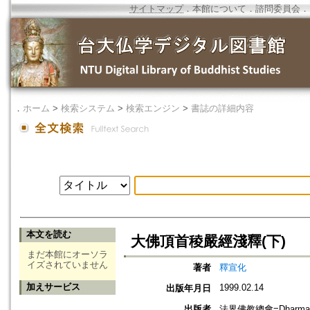
サイトマップ
．
本館について
．
諮問委員会
．
．
ホーム
>
検索システム
>
検索エンジン
>
書誌の詳細内容
本文を読む
大佛頂首稜嚴經淺釋(下)
まだ本館にオーソラ
イズされていません
著者
釋宣化
加えサービス
1999.02.14
出版年月日
出版者
法界佛教總會=Dharma Rea