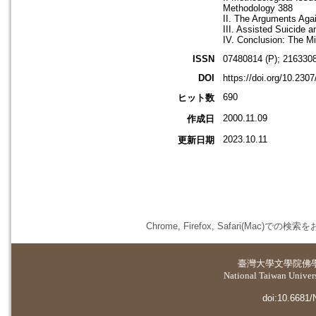
Methodology 388
II. The Arguments Agai
III. Assisted Suicide
IV. Conclusion: The M
ISSN
07480814 (P); 2163308
DOI
https://doi.org/10.230
690
ヒット数
2000.11.09
作成日
2023.10.11
更新日期
Chrome, Firefox, Safari(
臺灣大學
文學院佛
National Taiwan Universi
doi:10.6681