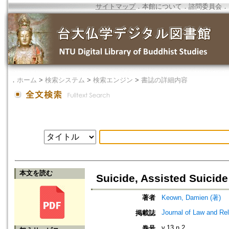
サイトマップ
．
本館について
．
諮問委員会
．
．
ホーム
>
検索システム
>
検索エンジン
>
書誌の詳細内容
本文を読む
Suicide, Assisted Suicid
著者
Keown, Damien (著)
Journal of Law and Rel
掲載誌
v.13 n.2
巻号