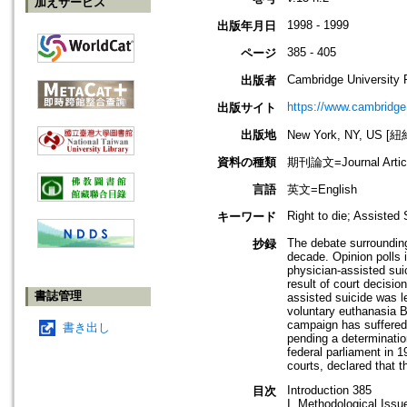
加えサービス
1998 - 1999
出版年月日
385 - 405
ページ
Cambridge University 
出版者
https://www.cambridge
出版サイト
出版地
New York, NY, US 
資料の種類
期刊論文=Journal Artic
言語
英文=English
Right to die; Assiste
キーワード
The debate surrounding
抄録
decade. Opinion polls
physician-assisted sui
result of court decisi
書誌管理
assisted suicide was le
voluntary euthanasia Bi
campaign has suffered 
書き出し
pending a determination
federal parliament in 
courts, declared that t
Introduction 385
目次
I. Methodological Issu