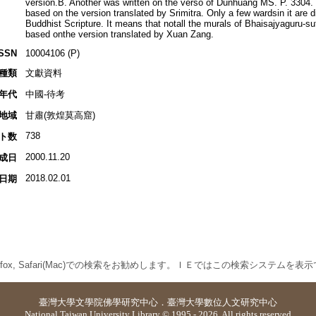
version.B. Another was written on the verso of Dunhuang MS. P. 3304. T
based on the version translated by Srimitra. Only a few wardsin it are d
Buddhist Scripture. It means that notall the murals of Bhaisajyaguru-s
based onthe version translated by Xuan Zang.
ISSN
10004106 (P)
種類
文獻資料
年代
中國-待考
地域
甘肅(敦煌莫高窟)
738
ト数
2000.11.20
成日
2018.02.01
日期
 Firefox, Safari(Mac)での検索をお勧めします。ＩＥではこの検索システムを
臺灣大學
文學院佛學研究中心
．
臺灣大學數位人文研究中心
National Taiwan University Library © 1995 - 2026. All rights reserved