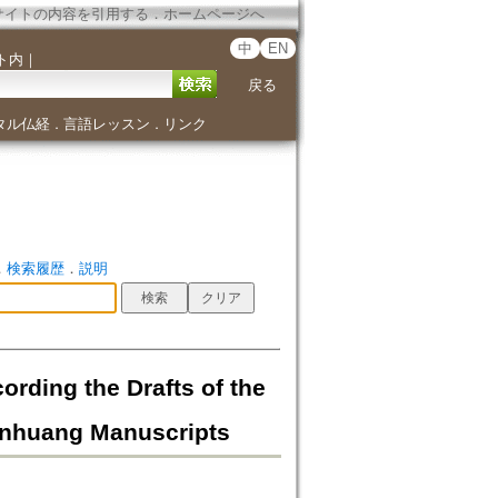
サイトの内容を引用する
．
ホームページへ
中
EN
ト内
｜
戻る
タル仏経
言語レッスン
リンク
．
．
．
検索履歴
．
説明
g the Drafts of the
Dunhuang Manuscripts