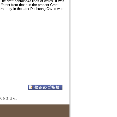
he draft contains43 lines of words. It was
ifferent from those in the present Great
utra story in the later Dunhuang Caves were
表示できません。