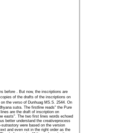
ns before．But now, the inscriptions are
pies of the drafts of the inscriptions on
n on the verso of Dunhuag MS.S. 2544. On
dhyana sutra. The firstline reads" the Pure
lines are the draft of inscription on
the easts". The two first lines words echoed
 us better understand the creativeprocess
ru-sutrastory were based on the version
xt and even not in the right order as the