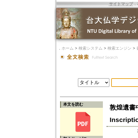
サイトマップ
．
．
ホーム
>
検索システム
>
検索エンジン
>
本文を読む
敦煌遺書中的藥
Inscript