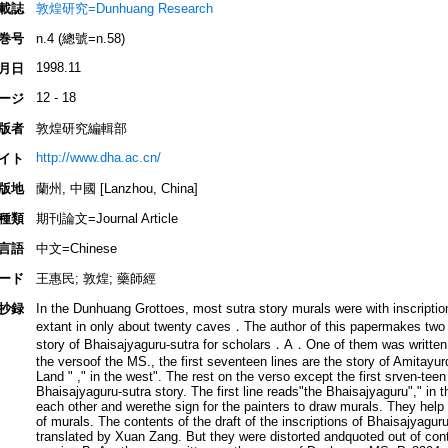
載誌
敦煌研究=Dunhuang Research
巻号
n.4 (總號=n.58)
1998.11
月日
12 - 18
ージ
版者
敦煌研究編輯部
http://www.dha.ac.cn/
イト
版地
蘭州, 中國 [Lanzhou, China]
種類
期刊論文=Journal Article
言語
中文=Chinese
ード
王惠民; 敦煌; 藥師經
抄録
In the Dunhuang Grottoes, most sutra story murals were with inscriptio
extant in only about twenty caves．The author of this papermakes two co
story of Bhaisajyaguru-sutra for scholars．A．One of them was writte
the versoof the MS., the first seventeen lines are the story of Amitayur
Land " ," in the west". The rest on the verso except the first srven-teen 
Bhaisajyaguru-sutra story. The first line reads"the Bhaisajyaguru"," in 
each other and werethe sign for the painters to draw murals. They help
of murals. The contents of the draft of the inscriptions of Bhaisajyagu
translated by Xuan Zang. But they were distorted andquoted out of conte