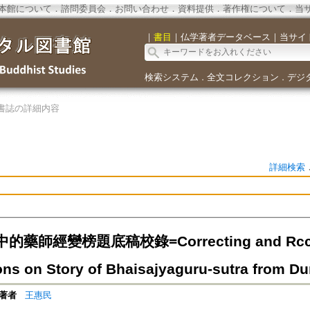
本館について
．
諮問委員会
．
お問い合わせ
．
資料提供
．
著作権について
．
当
｜
書目
｜
仏学著者データベース
｜
当サイ
検索システム
全文コレクション
デジ
．
．
書誌の詳細内容
詳細検索
師經變榜題底稿校錄=Correcting and Rccordin
ions on Story of Bhaisajyaguru-sutra from 
著者
王惠民