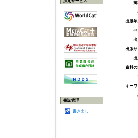
加えサービス
掲
出版年
ペ
出
出版サ
出
資料の
キーワ
書誌管理
書き出し