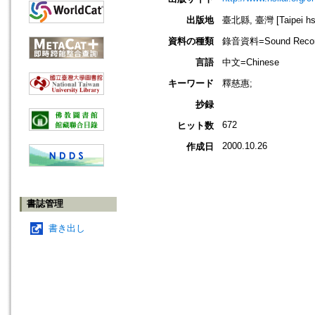
出版地
臺北縣, 臺灣 [Taipei hsi
資料の種類
錄音資料=Sound Recor
言語
中文=Chinese
キーワード
釋慈惠;
抄録
672
ヒット数
2000.10.26
作成日
書誌管理
書き出し