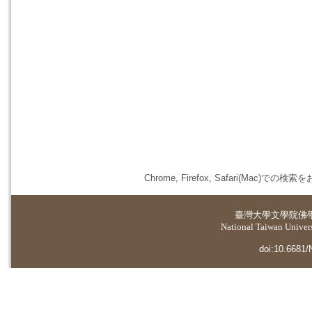
Chrome, Firefox, Safari(
臺灣大學
文學院佛
National Taiwan Universi
doi:10.6681