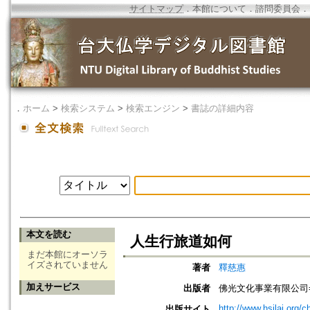
サイトマップ
．
本館について
．
諮問委員会
．
．
ホーム
>
検索システム
>
検索エンジン
>
書誌の詳細内容
本文を読む
人生行旅道如何
まだ本館にオーソラ
イズされていません
著者
釋慈惠
加えサービス
出版者
佛光文化事業有限公司=Foguang 
http://www.hsilai.org/
出版サイト