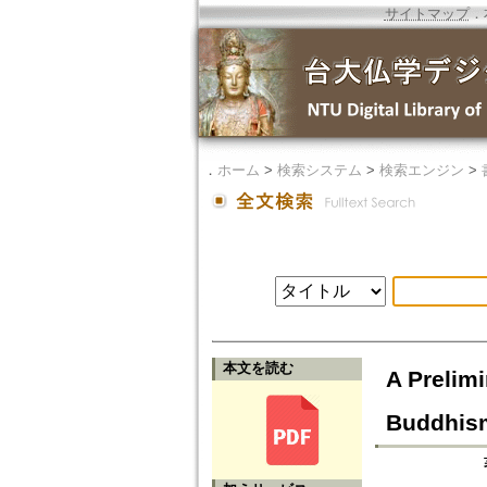
サイトマップ
．
．
ホーム
>
検索システム
>
検索エンジン
>
本文を読む
A Prelim
Buddhis