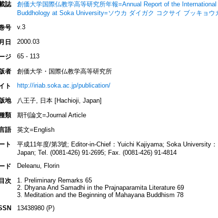
載誌
創価大学国際仏教学高等研究所年報=Annual Report of the International Resea
Buddhology at Soka University=ソウカ ダイガク コクサイ 
v.3
巻号
2000.03
月日
65 - 113
ージ
版者
創価大学・国際仏教学高等研究所
http://iriab.soka.ac.jp/publication/
イト
版地
八王子, 日本 [Hachioji, Japan]
種類
期刊論文=Journal Article
言語
英文=English
ート
平成11年度/第3號; Editor-in-Chief：Yuichi Kajiyama; Soka University：1-2
Japan; Tel. (0081-426) 91-2695; Fax. (0081-426) 91-4814
Deleanu, Florin
ード
1. Preliminary Remarks 65
目次
2. Dhyana And Samadhi in the Prajnaparamita Literature 69
3. Meditation and the Beginning of Mahayana Buddhism 78
SSN
13438980 (P)