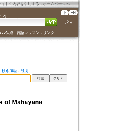
サイトの内容を引用する
．
ホームページへ
中
EN
ト内
｜
戻る
タル仏経
言語レッスン
リンク
．
．
．
検索履歴
．
説明
gs of Mahayana