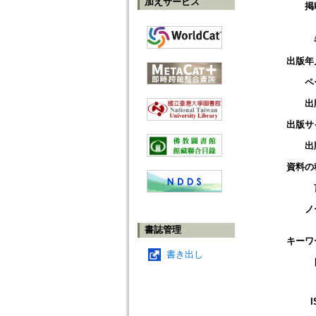
加えサービス
掲
出版年
ペ
出
出版サ
出
資料の
ノ
書誌管理
キーワ
書き出し
I