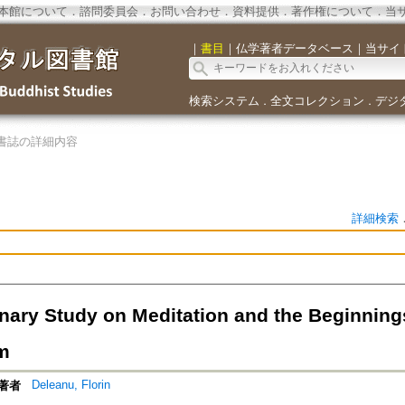
本館について
．
諮問委員会
．
お問い合わせ
．
資料提供
．
著作権について
．
当
｜
書目
｜
仏学著者データベース
｜
当サイ
検索システム
全文コレクション
デジ
．
．
書誌の詳細内容
詳細検索
inary Study on Meditation and the Beginnin
m
Deleanu, Florin
著者