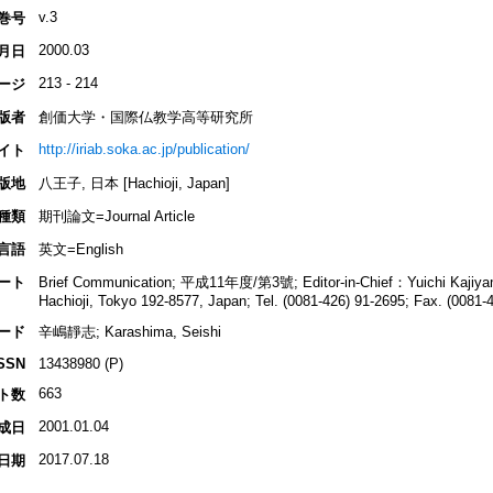
v.3
巻号
2000.03
月日
213 - 214
ージ
版者
創価大学・国際仏教学高等研究所
http://iriab.soka.ac.jp/publication/
イト
版地
八王子, 日本 [Hachioji, Japan]
種類
期刊論文=Journal Article
言語
英文=English
ート
Brief Communication; 平成11年度/第3號; Editor-in-Chief：Yuichi Kajiyam
Hachioji, Tokyo 192-8577, Japan; Tel. (0081-426) 91-2695; Fax. (0081-
ード
辛嶋靜志; Karashima, Seishi
SSN
13438980 (P)
663
ト数
2001.01.04
成日
2017.07.18
日期