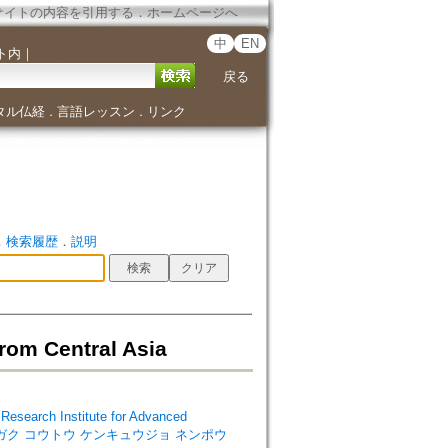
サイトの内容を引用する
．
ホームページへ
中
EN
ト内
｜
戻る
タル仏経
言語レッスン
リンク
．
．
．
検索履歴
．
説明
rom Central Asia
rch Institute for Advanced
ブッキョウガク コウトウ ケンキュウジョ ネンポウ