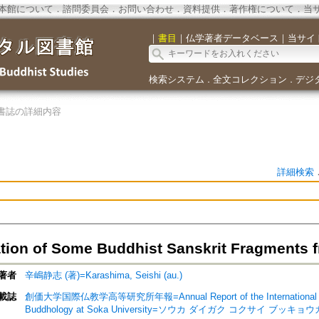
本館について
．
諮問委員会
．
お問い合わせ
．
資料提供
．
著作権について
．
当
｜
書目
｜
仏学著者データベース
｜
当サイ
検索システム
全文コレクション
デジ
．
．
書誌の詳細内容
詳細検索
cation of Some Buddhist Sanskrit Fragments f
著者
辛嶋静志 (著)=Karashima, Seishi (au.)
載誌
創価大学国際仏教学高等研究所年報=Annual Report of the International Resea
Buddhology at Soka University=ソウカ ダイガク コクサイ 