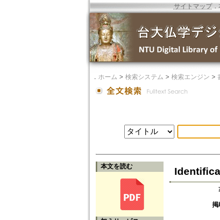
サイトマップ
．
．
ホーム
>
検索システム
>
検索エンジン
>
本文を読む
Identifi
掲