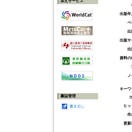
加えサービス
出版年
ペ
出
出版サ
出
資料の
ノ
キーワ
書誌管理
I
ヒッ
書き出し
作
更新