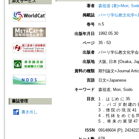
加えサービス
著者
森祖道 (著)=Mori, Sodo 
掲載誌
パーリ学仏教文化学=Journ
n.5
巻号
1992.05.30
出版年月日
35 - 53
ページ
出版者
パーリ学仏教文化学会=SOCI
出版地
大阪, 日本 [Osaka, Ja
資料の種類
期刊論文=Journal Artic
言語
日文=Japanese
キーワード
森祖道; Mori, Sodo
目次
1． は じめ に 35
書誌管理
2 ． パ ゴ ダ 創 建の 
3 ．僧 院 の 現 況 41
書き出し
4 ．托 鉢 を め ぐる 
5 ， 将 来 の 展 望 47
ISSN
09148604 (P); 2424223
678
ヒット数