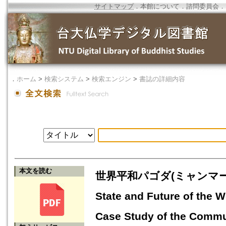
サイトマップ
．
本館について
．
諮問委員会
．
．
ホーム
>
検索システム
>
検索エンジン
>
書誌の詳細内容
本文を読む
世界平和パゴダ(ミャンマー僧院
State and Future of the
Case Study of the Commun