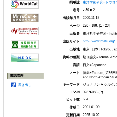
掲載誌
東洋学術研究=トウヨウ ガク
v.39 n.2
巻号
2000.11.18
出版年月日
220 - 198, [1 - 23]
ページ
出版者
東洋哲学研究所=Institute 
http://www.totetu.org/
出版サイト
出版地
東京, 日本 [Tokyo, Jap
資料の種類
期刊論文=Journal Artic
言語
日文=Japanese
ノート
特集=Feature; 第36回國
書誌管理
and North African Stu
キーワード
ジョナサン A シルク; Sil
書き出し
ISSN
02876086 (P)
654
ヒット数
2001.01.09
作成日
2025.10.02
更新日期