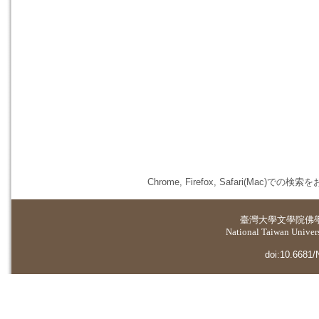
Chrome, Firefox, Safari(
臺灣大學
文學院佛
National Taiwan Universi
doi:10.6681