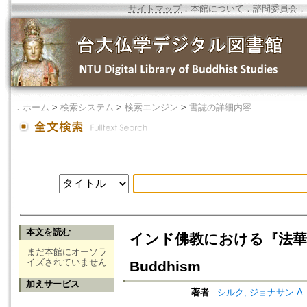
サイトマップ
．
本館について
．
諮問委員会
．
．
ホーム
>
検索システム
>
検索エンジン
>
書誌の詳細内容
本文を読む
インド佛教における『法華經』の位置=T
まだ本館にオーソラ
イズされていません
Buddhism
加えサービス
著者
シルク, ジョナサン A. (著)=