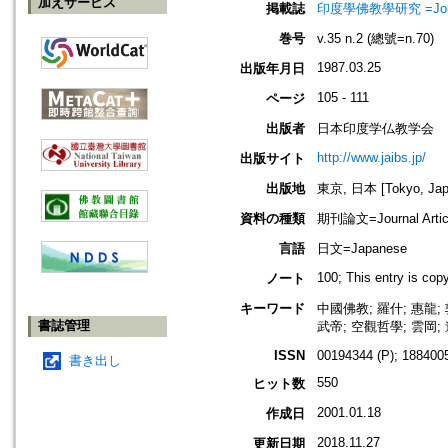
加えサービス
掲載誌
印度學佛教學研究 =Journal 
巻号
v.35 n.2 (總號=n.70)
1987.03.25
出版年月日
105 - 111
ページ
出版者
日本印度学仏教学会
http://www.jaibs.jp/
出版サイト
出版地
東京, 日本 [Tokyo, Jap
資料の種類
期刊論文=Journal Artic
言語
日文=Japanese
100; This entry is co
ノート
キーワード
中國佛教; 羅什; 惠龍;
書誌管理
武帝; 空觀哲學; 雲岡; 
ISSN
00194344 (P); 1884005
書き出し
550
ヒット数
2001.01.18
作成日
2018.11.27
更新日期