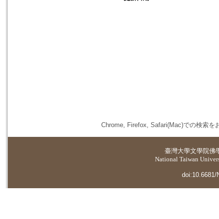
Chrome, Firefox, Safari(
臺灣大學
文學院佛
National Taiwan Universi
doi:10.6681