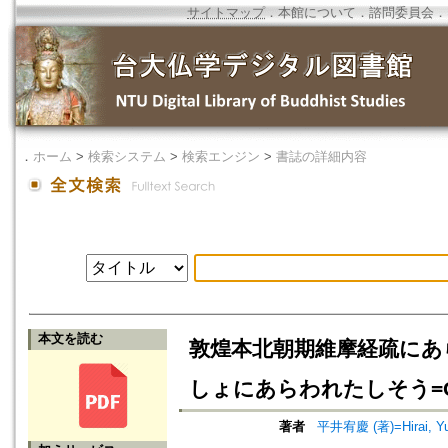
サイトマップ
．
本館について
．
諮問委員会
．
．
ホーム
>
検索システム
>
検索エンジン
>
書誌の詳細内容
本文を読む
敦煌本北朝期維摩経疏にあ
しょにあらわれたしそう=On the th
著者
平井宥慶 (著)=Hirai, Yuk