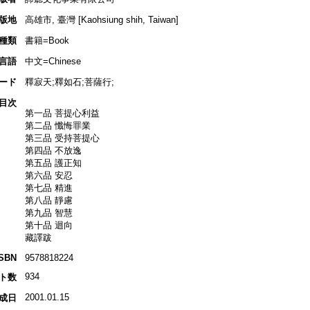
版地
高雄市, 臺灣 [Kaohsiung shih, Taiwan]
種類
書籍=Book
言語
中文=Chinese
ード
釋寂天;釋如石;菩薩行;
目次
第一品 菩提心利益
第二品 懺悔罪業
第三品 受持菩提心
第四品 不放逸
第五品 護正知
第六品 安忍
第七品 精進
第八品 靜慮
第九品 智慧
第十品 迴向
藏譯跋
ISBN
9578818224
934
ト数
2001.01.15
成日