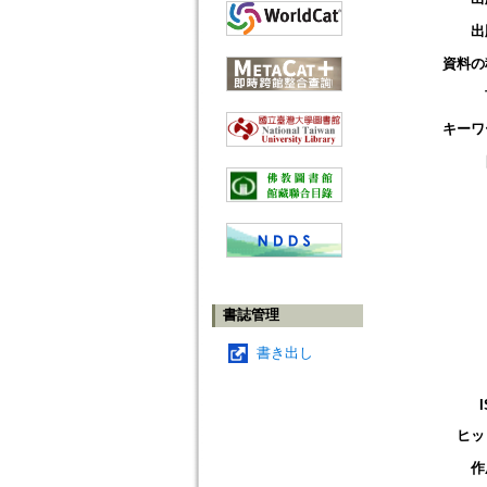
出
資料の
キーワ
書誌管理
書き出し
ヒッ
作