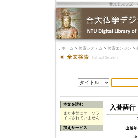
サイトマップ
．
．
ホーム
>
検索システム
>
検索エンジン
>
本文を読む
入菩薩行
まだ本館にオーソラ
イズされていません
加えサービス
出版年
出