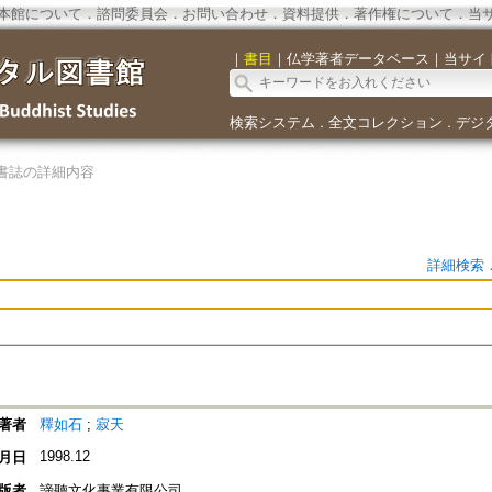
本館について
．
諮問委員会
．
お問い合わせ
．
資料提供
．
著作権について
．
当
｜
書目
｜
仏学著者データベース
｜
当サイ
検索システム
全文コレクション
デジ
．
．
書誌の詳細内容
詳細検索
著者
釋如石
;
寂天
1998.12
月日
版者
諦聽文化事業有限公司