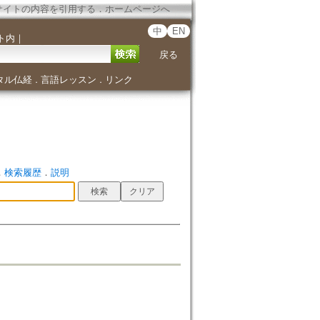
サイトの内容を引用する
．
ホームページへ
中
EN
ト内
｜
戻る
タル仏経
言語レッスン
リンク
．
．
．
検索履歴
．
説明