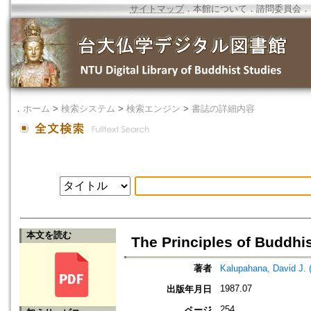
サイトマップ
．
本館について
．
諮問委員会
．
．
ホーム
>
検索システム
>
検索エンジン
>
書誌の詳細内容
本文を読む
The Principles of Buddhi
著者
Kalupahana, David J. 
1987.07
出版年月日
254
ページ