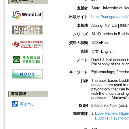
加えサービス
State University of N
出版者
https://sunypress.edu/
出版サイト
出版地
Albany, NY, US [
SUNY series in Buddhi
シリーズ
資料の種類
書籍=Book
言語
英文=English
David J. Kalupahana is
ノート
Philosophy of the Mid
Epistemology; Freedom
キーワード
The book bases Buddhi
抄録
concepts are used in or
psychology that can b
with the understanding
書誌管理
analyses of Maitreya'
書き出し
ISBN
9780887064036 (pbk);
Book Review: Nagarj
関連書評
Buddhist Psycholog