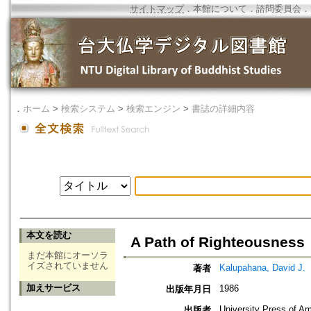
サイトマップ
．
本館について
．
諮問委員会
．
．
ホーム
>
検索システム
>
検索エンジン
>
書誌の詳細内容
本文を読む
A Path of Righteousne
まだ本館にオーソラ
イズされていません
Kalupahana, David J.
著者
加えサービス
1986
出版年月日
University Press of Am
出版者