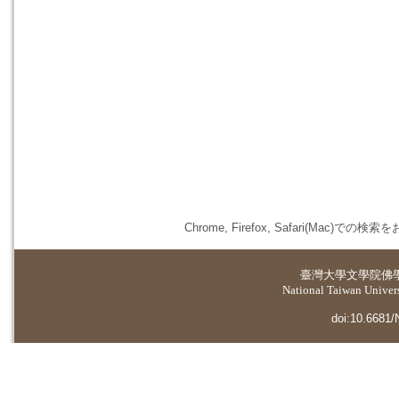
Chrome, Firefox, Safari(
臺灣大學
文學院佛
National Taiwan Universi
doi:10.6681