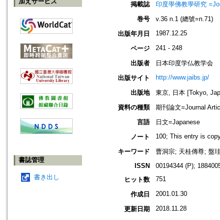
加えサービス
掲載誌
印度學佛教學研究 =Journal 
巻号
v.36 n.1 (總號=n.71)
1987.12.25
出版年月日
241 - 248
ページ
出版者
日本印度学仏教学会
http://www.jaibs.jp/
出版サイト
出版地
東京, 日本 [Tokyo, Jap
資料の種類
期刊論文=Journal Artic
言語
日文=Japanese
100; This entry is co
ノート
キーワード
曹洞宗; 天桂傳尊; 盤珪永
書誌管理
ISSN
00194344 (P); 1884005
書き出し
751
ヒット数
2001.01.30
作成日
2018.11.28
更新日期