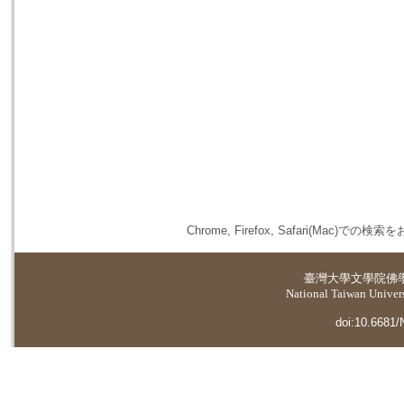
Chrome, Firefox, Safari(
臺灣大學
文學院佛
National Taiwan Universi
doi:10.6681