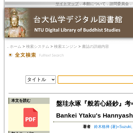
サイトマップ
．
本館について
．
諮問委員会
．
．
ホーム
>
検索システム
>
検索エンジン
>
書誌の詳細内容
本文を読む
盤珪永琢『般若心経鈔』考
Bankei Ytaku's Hannyash
著者
鈴木格禅 (著)=Suzuki, K