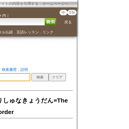
サイトの内容を引用する
．
ホームページへ
中
EN
ト内
｜
戻る
タル仏経
言語レッスン
リンク
．
．
．
検索履歴
．
説明
りしゅなきょうだん=The
order