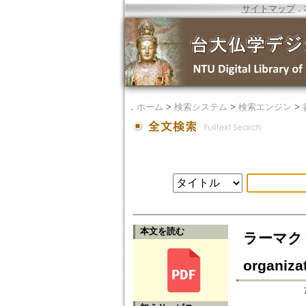
サイトマップ
．
．
ホーム
>
検索システム
>
検索エンジン
>
本文を読む
ラーマク
organiza