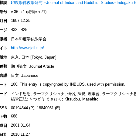
載誌
印度學佛教學研究 =Journal of Indian and Buddhist Studies=Indogaku 
巻号
v.36 n.1 (總號=n.71)
1987.12.25
月日
432 - 425
ージ
版者
日本印度学仏教学会
http://www.jaibs.jp/
イト
版地
東京, 日本 [Tokyo, Japan]
種類
期刊論文=Journal Article
言語
日文=Japanese
100; This entry is copyrighted by INBUDS, used with permission.
ート
ード
インド思想; ラーマクリシュナ; 僧侶; 法規; 理事會; ラーマクリシュナ
橘堂正弘; きつどう まさひろ; Kitsudou, Masahiro
ISSN
00194344 (P); 18840051 (E)
688
ト数
2001.01.04
成日
2018.11.27
日期