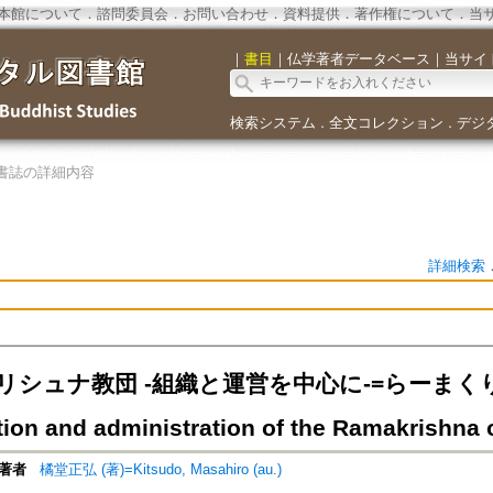
本館について
．
諮問委員会
．
お問い合わせ
．
資料提供
．
著作権について
．
当
｜
書目
｜
仏学著者データベース
｜
当サイ
検索システム
全文コレクション
デジ
．
．
書誌の詳細内容
詳細検索
リシュナ教団 -組織と運営を中心に-=らーまく
tion and administration of the Ramakrishna 
著者
橘堂正弘 (著)=Kitsudo, Masahiro (au.)