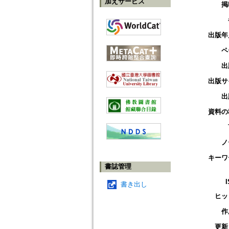
加えサービス
掲
出版年
ペ
出
出版サ
出
資料の
ノ
キーワ
書誌管理
書き出し
ヒッ
作
更新