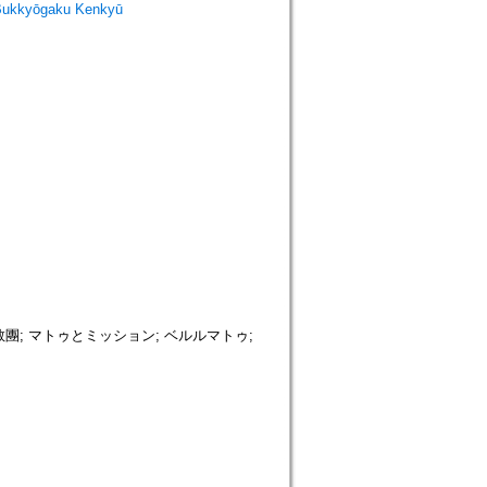
Bukkyōgaku Kenkyū
教團; マトゥとミッション; ベルルマトゥ;