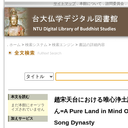
サイトマップ
．
本館について
．
諮問委員会
．
．
ホーム
>
検索システム
>
検索エンジン
>
書誌の詳細内容
本文を読む
趙宋天台における唯心浄土
まだ本館にオーソラ
イズされていません
ん=A Pure Land in Mind On
加えサービス
Song Dynasty