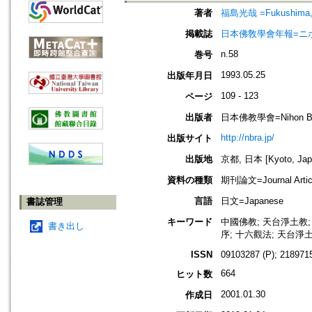
著者
福島光哉 =Fukushima, 
掲載誌
日本佛敎學會年報=ニホン ブッキ
n.58
巻号
1993.05.25
出版年月日
109 - 123
ページ
出版者
日本佛教學會=Nihon Buddh
http://nbra.jp/
出版サイト
出版地
京都, 日本 [Kyoto, Jap
資料の種類
期刊論文=Journal Artic
言語
日文=Japanese
書誌管理
キーワード
中國佛教; 天台淨土教;
書き出し
序; 十六觀法; 天台淨土;
ISSN
09103287 (P); 2189715
664
ヒット数
2001.01.30
作成日