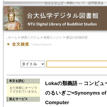
サイトマップ
．
本館について
．
諮問委員会
．
．
ホーム
>
検索システム
>
検索エンジン
>
書誌の詳細内容
本文を読む
Lokaの類義語 -- コン
まだ本館にオーソラ
イズされていません
のるいぎご=Synonyms of Lok
加えサービス
Computer