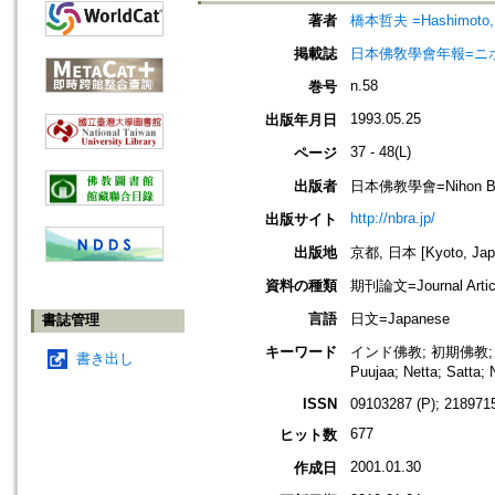
著者
橋本哲夫 =Hashimoto, 
掲載誌
日本佛敎學會年報=ニホン ブッキ
n.58
巻号
1993.05.25
出版年月日
37 - 48(L)
ページ
出版者
日本佛教學會=Nihon Buddh
http://nbra.jp/
出版サイト
出版地
京都, 日本 [Kyoto, Jap
資料の種類
期刊論文=Journal Artic
言語
日文=Japanese
書誌管理
キーワード
インド佛教; 初期佛教; Sutta-
書き出し
Puujaa; Netta; Sat
ISSN
09103287 (P); 2189715
677
ヒット数
2001.01.30
作成日