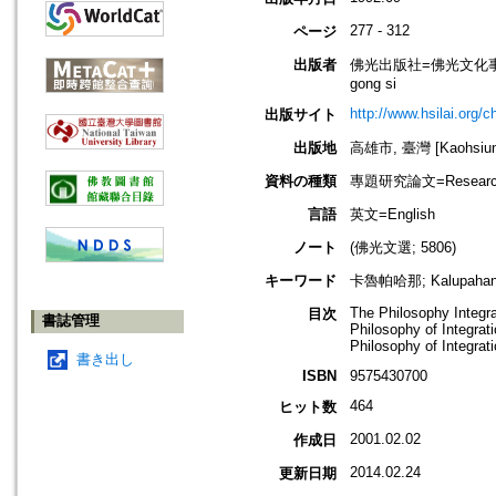
277 - 312
ページ
出版者
佛光出版社=佛光文化事業有限公司=F
gong si
http://www.hsilai.org/
出版サイト
出版地
高雄市, 臺灣 [Kaohsiung 
資料の種類
專題研究論文=Research
言語
英文=English
ノート
(佛光文選; 5806)
キーワード
卡魯帕哈那; Kalupahana,
The Philosophy Integr
目次
書誌管理
Philosophy of Integrat
Philosophy of Integra
書き出し
ISBN
9575430700
464
ヒット数
2001.02.02
作成日
2014.02.24
更新日期