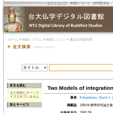
サイトマップ
．
本館について
．
諮問委員会
．
．
ホーム
>
検索システム
>
検索エンジン
>
書誌の詳細内容
本文を読む
Two Models of integratio
まだ本館にオーソラ
イズされていません
著者
Kalupahana, David 
加えサービス
掲載誌
1991年佛學研究論文集
1992.09
出版年月日