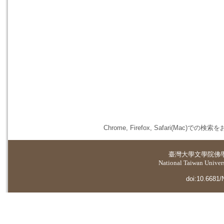
Chrome, Firefox, Safari(
臺灣大學
文學院佛
National Taiwan Universi
doi:10.6681