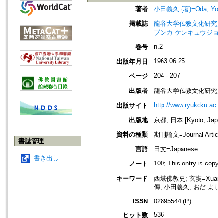
著者
小田義久 (著)=Oda, Yosh
掲載誌
龍谷大学仏教文化研究所紀要=Bull
ブンカ ケンキュウジョ
n.2
巻号
1963.06.25
出版年月日
204 - 207
ページ
出版者
龍谷大学仏教文化研究
http://www.ryukoku.ac.
出版サイト
出版地
京都, 日本 [Kyoto, Jap
資料の種類
期刊論文=Journal Artic
書誌管理
言語
日文=Japanese
書き出し
100; This entry is cop
ノート
キーワード
西域佛教史; 玄奘=Xua
傳; 小田義久; おだ よしひさ
ISSN
02895544 (P)
536
ヒット数