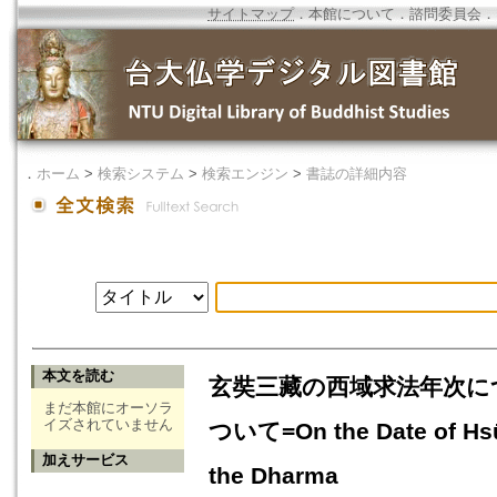
サイトマップ
．
本館について
．
諮問委員会
．
．
ホーム
>
検索システム
>
検索エンジン
>
書誌の詳細内容
本文を読む
玄奘三藏の西域求法年次に
まだ本館にオーソラ
イズされていません
ついて=On the Date of Hsüan
加えサービス
the Dharma