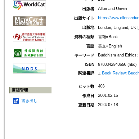
Allen and Unwin
出版者
https://www.allenandu
出版サイト
出版地
London, England, U
資料の種類
書籍=Book
言語
英文=English
Buddhism and Ethics;
キーワード
ISBN
9780042940656 (hbc)
関連書評
Book Review: Buddh
403
ヒット数
書誌管理
2001.02.15
作成日
書き出し
2024.07.18
更新日期