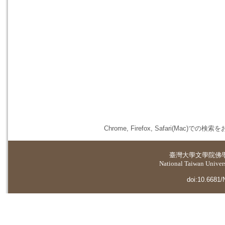
Chrome, Firefox, Safari(
臺灣大學
文學院佛
National Taiwan Universi
doi:10.6681