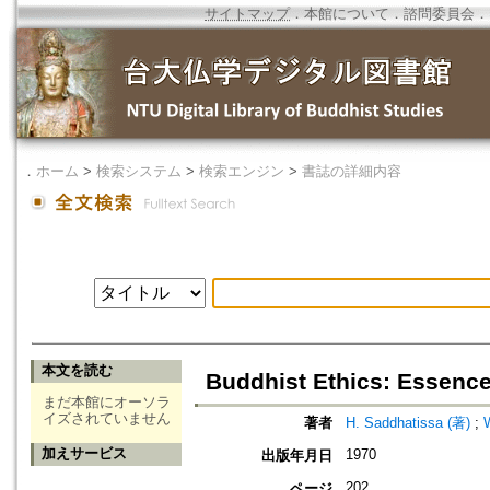
サイトマップ
．
本館について
．
諮問委員会
．
．
ホーム
>
検索システム
>
検索エンジン
>
書誌の詳細内容
本文を読む
Buddhist Ethics: Essenc
まだ本館にオーソラ
イズされていません
著者
H. Saddhatissa (著)
;
加えサービス
1970
出版年月日
202
ページ