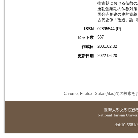
推古朝における仏教の二
唐朝創業期の仏教対策に
国分寺創建の史的意義 
古代史像「改造」論--
ISSN
02895544 (P)
587
ヒット数
2001.02.02
作成日
2022.06.20
更新日期
Chrome, Firefox, Safari(
臺灣大學
文學院佛
National Taiwan Universi
doi:10.6681