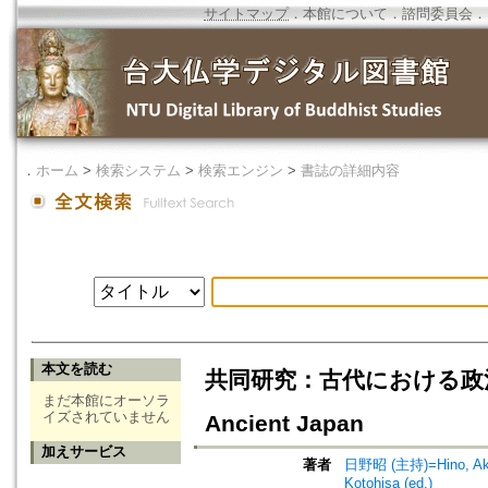
サイトマップ
．
本館について
．
諮問委員会
．
．
ホーム
>
検索システム
>
検索エンジン
>
書誌の詳細内容
本文を読む
共同研究：古代における政治と宗教=En
まだ本館にオーソラ
イズされていません
Ancient Japan
加えサービス
著者
日野昭 (主持)=Hino, Akir
Kotohisa (ed.)