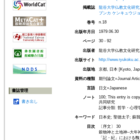
掲載誌
龍谷大学仏教文化研究所紀要=Bull
ブンカ ケンキュウジョ
n.18
巻号
1979.06.30
出版年月日
30 - 92
ページ
出版者
龍谷大学仏教文化研究
http://www.ryukoku.ac.
出版サイト
出版地
京都, 日本 [Kyoto, Jap
資料の種類
期刊論文=Journal Artic
言語
日文=Japanese
書誌管理
100; This entry is cop
ノート
書き出し
共同研究
記事分類: 哲学・心理学
キーワード
日本史; 聖德太子; 蘇我馬
目次
〔序文〕 30
穀物神と土地神--大年
「記・紀」における醜女