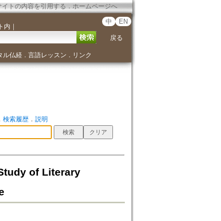
サイトの内容を引用する
．
ホームページへ
中
EN
ト内
｜
戻る
タル仏経
言語レッスン
リンク
．
．
．
検索履歴
．
説明
 of Literary
e