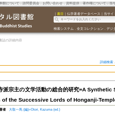
本館について
．
諮問委員会
．
お問い合わせ
．
資料提供
．
著作権について
．
当
｜
書目
｜
仏学著者データベース
｜
当サイ
検索システム
全文コレクション
デジ
．
．
書誌の詳細内容
詳細検索
宗主の文学活動の総合的研究=A Synthetic Study
s of the Successive Lords of Honganji-Templ
著者
大取一馬 (編)=Otori, Kazuma (ed.)