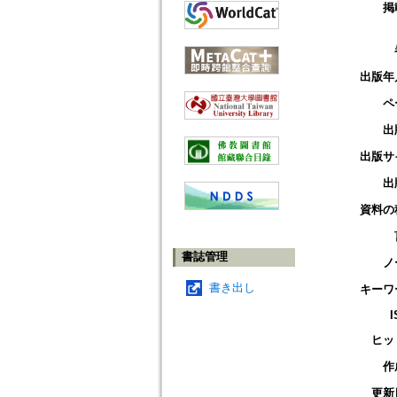
掲
出版年
ペ
出
出版サ
出
資料の
書誌管理
ノ
書き出し
キーワ
I
ヒッ
作
更新