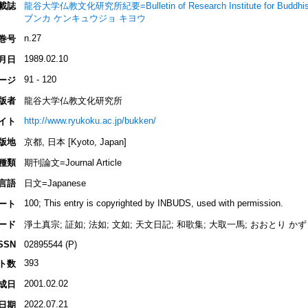
載誌
龍谷大学仏教文化研究所紀要=Bulletin of Research Institute for Buddhist
ブンカ ケンキュウジョ キヨウ
n.27
巻号
1989.02.10
月日
91 - 120
ージ
版者
龍谷大学仏教文化研究所
http://www.ryukoku.ac.jp/bukken/
イト
版地
京都, 日本 [Kyoto, Japan]
種類
期刊論文=Journal Article
言語
日文=Japanese
100; This entry is copyrighted by INBUDS, used with permission.
ート
ード
淨土真宗; 証如; 法如; 文如; 天文日記; 和歌集; 大取一馬; おおとり かずま; O
SSN
02895544 (P)
393
ト数
2001.02.02
成日
2022.07.21
日期