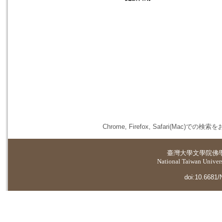
Chrome, Firefox, Safari(
臺灣大學
文學院佛
National Taiwan Universi
doi:10.6681