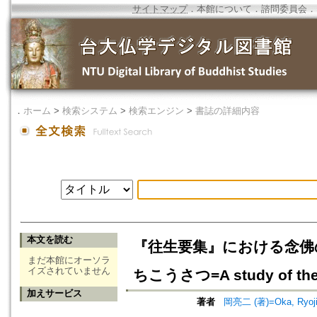
サイトマップ
．
本館について
．
諮問委員会
．
．
ホーム
>
検索システム
>
検索エンジン
>
書誌の詳細内容
本文を読む
『往生要集』における念佛
まだ本館にオーソラ
イズされていません
ちこうさつ=A study of the 
加えサービス
著者
岡亮二 (著)=Oka, Ryoji 