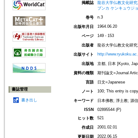
掲載誌
龍谷大学仏教文化研究所紀要=Bull
ブンカ ケンキュウジョ
n.3
巻号
1964.06.20
出版年月日
149 - 153
ページ
出版者
龍谷大学仏教文化研究
http://www.ryukoku.ac.
出版サイト
出版地
京都, 日本 [Kyoto, Jap
資料の種類
期刊論文=Journal Artic
言語
日文=Japanese
書誌管理
100; This entry is cop
ノート
書き出し
キーワード
日本佛教; 淨土教; 源信; 
ISSN
02895544 (P)
521
ヒット数
2001.02.01
作成日
2022.06.15
更新日期