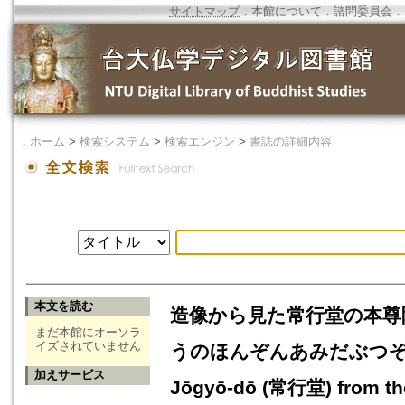
サイトマップ
．
本館について
．
諮問委員会
．
．
ホーム
>
検索システム
>
検索エンジン
>
書誌の詳細内容
本文を読む
造像から見た常行堂の本尊
まだ本館にオーソラ
イズされていません
うのほんぞんあみだぶつぞうについて=
加えサービス
Jōgyō-dō (常行堂) from th