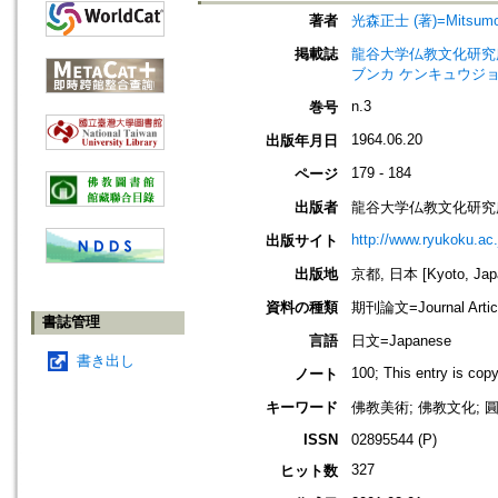
著者
光森正士 (著)=Mitsumori,
掲載誌
龍谷大学仏教文化研究所紀要=Bull
ブンカ ケンキュウジョ
n.3
巻号
1964.06.20
出版年月日
179 - 184
ページ
出版者
龍谷大学仏教文化研究
http://www.ryukoku.ac.
出版サイト
出版地
京都, 日本 [Kyoto, Jap
資料の種類
期刊論文=Journal Artic
書誌管理
言語
日文=Japanese
書き出し
100; This entry is cop
ノート
キーワード
佛教美術; 佛教文化; 圓仁
ISSN
02895544 (P)
327
ヒット数