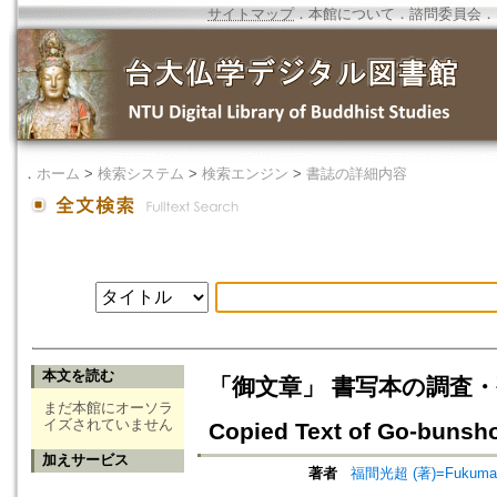
サイトマップ
．
本館について
．
諮問委員会
．
．
ホーム
>
検索システム
>
検索エンジン
>
書誌の詳細内容
本文を読む
「御文章」 書写本の調査・研究=A R
まだ本館にオーソラ
イズされていません
Copied Text of Go-bunsh
加えサービス
著者
福間光超 (著)=Fukuma, 