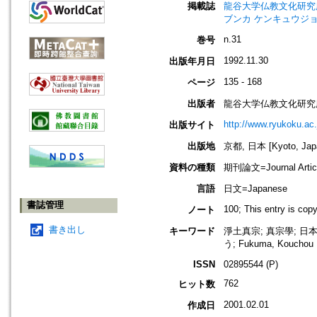
掲載誌
龍谷大学仏教文化研究所紀要=Bull
ブンカ ケンキュウジョ
n.31
巻号
1992.11.30
出版年月日
135 - 168
ページ
出版者
龍谷大学仏教文化研究
http://www.ryukoku.ac.
出版サイト
出版地
京都, 日本 [Kyoto, Jap
資料の種類
期刊論文=Journal Artic
言語
日文=Japanese
書誌管理
100; This entry is cop
ノート
書き出し
キーワード
淨土真宗; 真宗學; 日
う; Fukuma, Kouchou
ISSN
02895544 (P)
762
ヒット数
2001.02.01
作成日