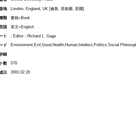
版地
London, England, UK [倫敦, 英格蘭, 英國]
種類
書籍=Book
言語
英文=English
ート
; Editor：Richard L. Gage
Environment;Evil;Good;Health;Human;Intellect;Politics;Social Philoso
ード
抄録
570
ト数
2001.02.20
成日