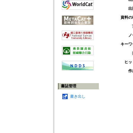
出
資料の
ノ
キーワ
ヒッ
作
書誌管理
書き出し