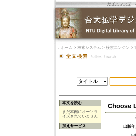
サイトマップ
．
．
ホーム
>
検索システム
>
検索エンジン
>
本文を読む
Choose L
まだ本館にオーソラ
イズされていません
加えサービス
出版年
出