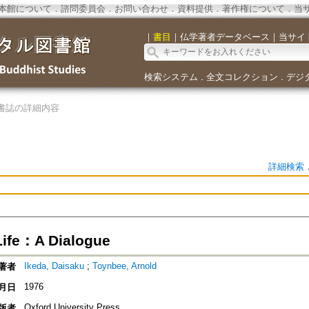
本館について
．
諮問委員会
．
お問い合わせ
．
資料提供
．
著作権について
．
当
｜
書目
｜
仏学著者データベース
｜
当サイ
検索システム
全文コレクション
デジ
．
．
書誌の詳細内容
詳細検索
ife：A Dialogue
Ikeda, Daisaku
;
Toynbee, Arnold
著者
1976
月日
Oxford University Press
版者