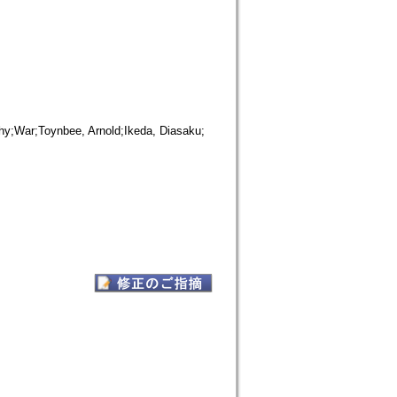
phy;War;Toynbee, Arnold;Ikeda, Diasaku;