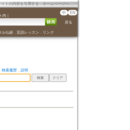
サイトの内容を引用する
．
ホームページへ
中
EN
ト内
｜
戻る
タル仏経
言語レッスン
リンク
．
．
．
検索履歴
．
説明