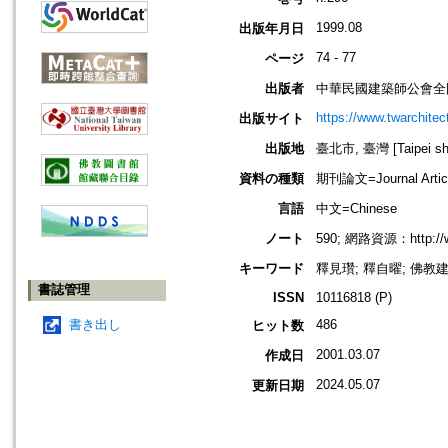
1999.08
出版年月日
74 - 77
ページ
出版者
中華民國建築師公會全
https://www.twarchitec
出版サイト
出版地
臺北市, 臺灣 [Taipei shi
資料の種類
期刊論文=Journal Artic
言語
中文=Chinese
ノート
590; 網路資源：http://ww
キーワード
釋見瓚; 釋自曜; 佛教
書誌管理
ISSN
10116818 (P)
書き出し
486
ヒット数
2001.03.07
作成日
2024.05.07
更新日期