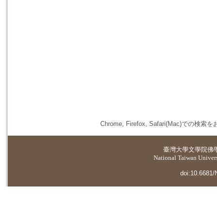
Chrome, Firefox, Safari(
臺灣大學
文學院佛
National Taiwan Universi
doi:10.6681