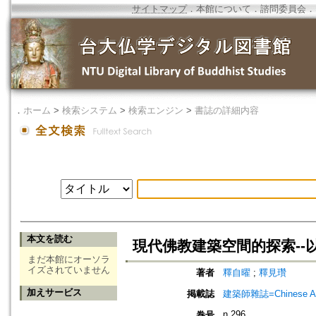
サイトマップ
．
本館について
．
諮問委員会
．
．
ホーム
>
検索システム
>
検索エンジン
>
書誌の詳細内容
本文を読む
現代佛教建築空間的探索--
まだ本館にオーソラ
イズされていません
著者
釋自曜
;
釋見瓚
加えサービス
掲載誌
建築師雜誌=Chinese Arc
n.296
巻号