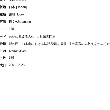
版地
日本 [Japan]
種類
書籍=Book
言語
日文=Japanese
110
ート
ード
願いに應える人生; 大谷光真門主;
抄録
即如門主の本山における法話22篇を揭載. 淨土真宗のみ教えをかみく
ISBN
4894163349
579
ト数
2001.03.23
成日