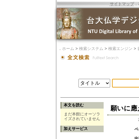
サイトマップ
．
．
ホーム
>
検索システム
>
検索エンジン
>
本文を読む
願いに應
まだ本館にオーソラ
イズされていません
加えサービス
ペ
出