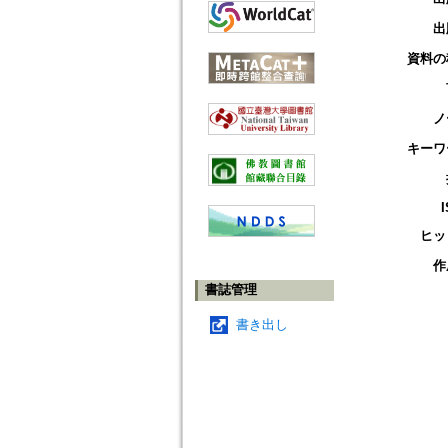
出
資料の
ノ
キーワ
ヒッ
作
書誌管理
書き出し