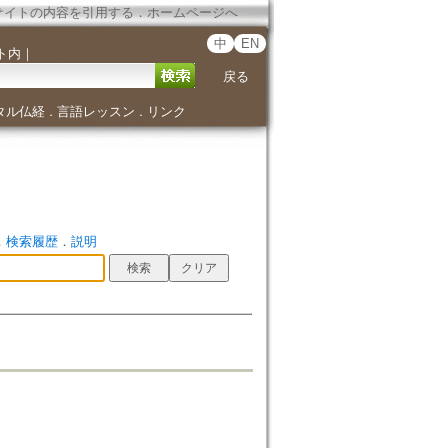
サイトの内容を引用する
．
ホームページへ
中
EN
ト内
｜
戻る
タル仏経
言語レッスン
リンク
．
．
．
検索履歴
．
説明