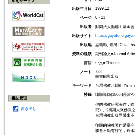
加えサービス
1999.12
出版年月日
6 - 13
ページ
出版者
財團法人伽耶山基金會
https://gayafund.gaya.
出版サイト
出版地
嘉義縣, 臺灣 [Chia-i hsi
資料の種類
期刊論文=Journal Artic
言語
中文=Chinese
733
ノート
圖書館與出版
キーワード
台灣佛教; 印順=Yin-shu
抄録
印順導師(1906-)
書誌管理
他的佛教研究著作，除
書き出し
究》,《初期大乘佛教
台灣佛教出版界帶來不少
印順的佛教著作是當今
將會不斷有好的，夠水