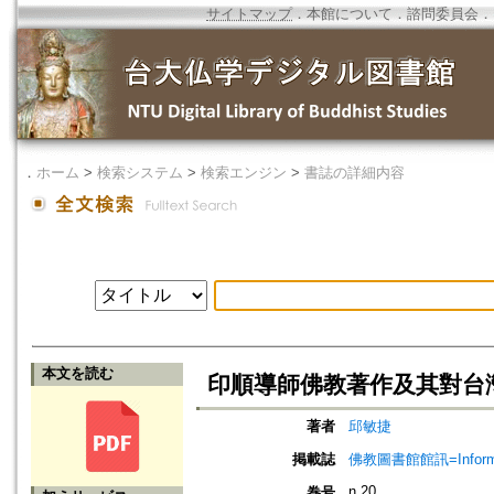
サイトマップ
．
本館について
．
諮問委員会
．
．
ホーム
>
検索システム
>
検索エンジン
>
書誌の詳細内容
本文を読む
印順導師佛教著作及其對台
著者
邱敏捷
掲載誌
佛教圖書館館訊=Informatio
n.20
巻号