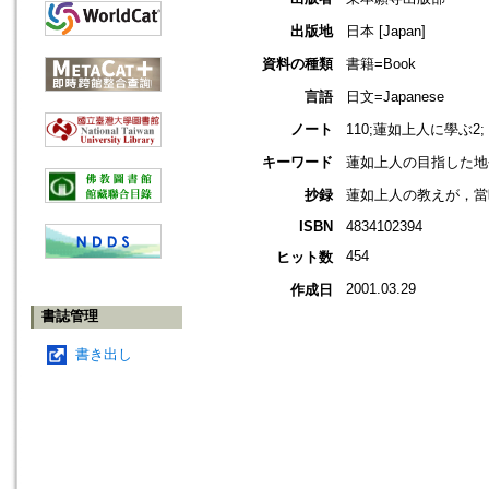
出版地
日本 [Japan]
資料の種類
書籍=Book
言語
日文=Japanese
ノート
110;蓮如上人に學ぶ2;
キーワード
蓮如上人の目指した地平
抄録
蓮如上人の教えが，當
ISBN
4834102394
454
ヒット数
2001.03.29
作成日
書誌管理
書き出し