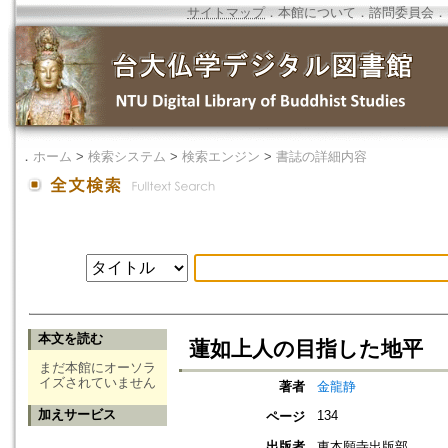
サイトマップ
．
本館について
．
諮問委員会
．
．
ホーム
>
検索システム
>
検索エンジン
>
書誌の詳細内容
本文を読む
蓮如上人の目指した地平
まだ本館にオーソラ
イズされていません
著者
金龍静
加えサービス
134
ページ
出版者
東本願寺出版部