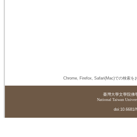
Chrome, Firefox, Safari(
臺灣大學
文學院佛
National Taiwan Universi
doi:10.6681