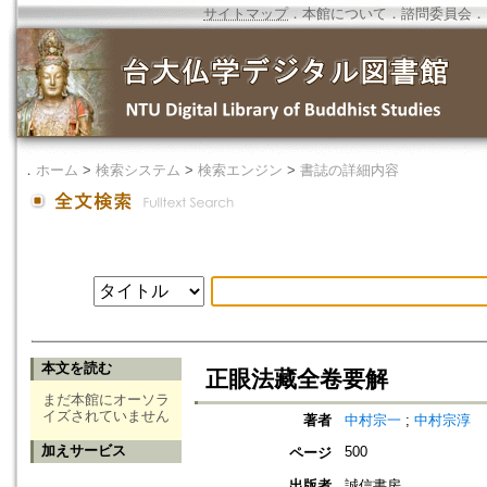
サイトマップ
．
本館について
．
諮問委員会
．
．
ホーム
>
検索システム
>
検索エンジン
>
書誌の詳細内容
本文を読む
正眼法藏全卷要解
まだ本館にオーソラ
イズされていません
著者
中村宗一
;
中村宗淳
加えサービス
500
ページ
出版者
誠信書房