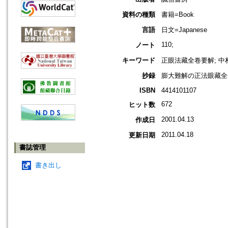
資料の種類
書籍=Book
言語
日文=Japanese
110;
ノート
キーワード
正眼法藏全卷要解; 中
抄録
膨大難解の正法眼藏全
ISBN
4414101107
672
ヒット数
2001.04.13
作成日
2011.04.18
更新日期
書誌管理
書き出し