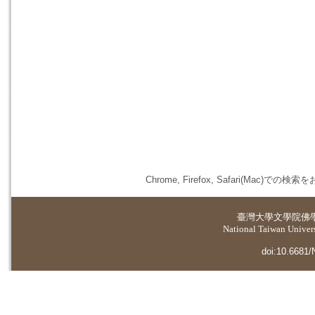
Chrome, Firefox, Safari(
臺灣大學
文學院佛
National Taiwan Universi
doi:10.6681