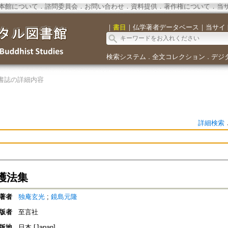
本館について
．
諮問委員会
．
お問い合わせ
．
資料提供
．
著作権について
．
当
｜
書目
｜
仏学著者データベース
｜
当サイ
検索システム
全文コレクション
デジ
．
．
書誌の詳細内容
詳細検索
護法集
著者
独庵玄光
;
鏡島元隆
版者
至言社
版地
日本 [Japan]