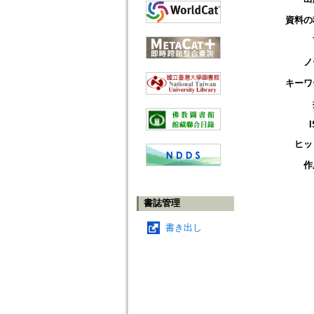
資料の
ノ
キーワ
ヒッ
作
書誌管理
書き出し