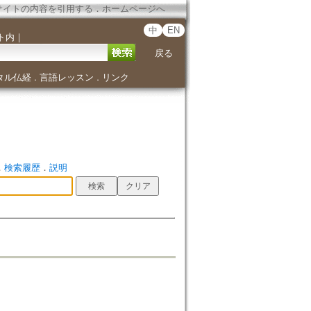
サイトの内容を引用する
．
ホームページへ
中
EN
ト内
｜
戻る
タル仏経
言語レッスン
リンク
．
．
．
検索履歴
．
説明