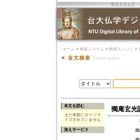
サイトマップ
．
．
ホーム
>
検索システム
>
検索エンジン
>
本文を読む
獨庵玄光
まだ本館にオーソラ
イズされていません
加えサービス
出
出