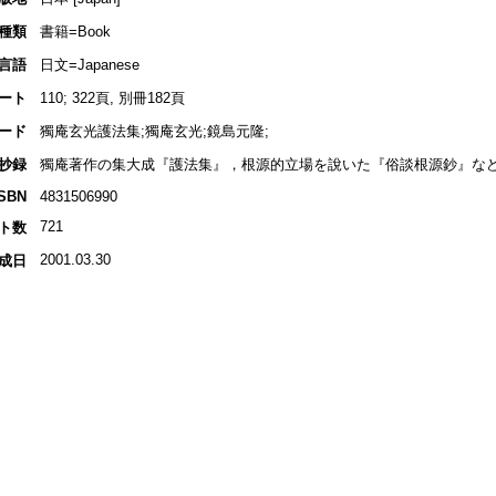
種類
書籍=Book
言語
日文=Japanese
ート
110; 322頁, 別冊182頁
ード
獨庵玄光護法集;獨庵玄光;鏡島元隆;
抄録
獨庵著作の集大成『護法集』，根源的立場を說いた『俗談根源鈔』など
ISBN
4831506990
721
ト数
2001.03.30
成日